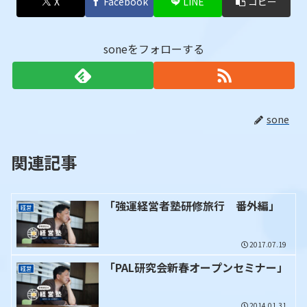
X
Facebook
LINE
コピー
soneをフォローする
sone
関連記事
「強運経営者塾研修旅行 番外編」
経営
2017.07.19
「PAL研究会新春オープンセミナー」
経営
2014.01.31