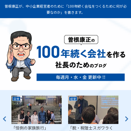
曽根康正が、中小企業経営者のために「100年続く会社をつくるために何が必
要なのか」を書きます。
日常
経営
経
代
「恒例の家族旅行」
「脱・税理士スガワラく
「