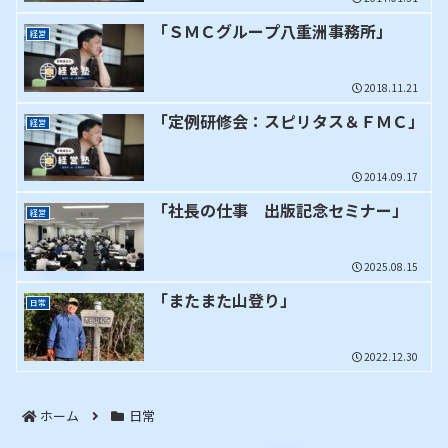
「ＳＭＣグループ八重洲事務所」
経営
2018.11.21
「定例研修会：スピリタス＆ＦＭＣ」
経営
2014.09.17
「社長の仕事 出版記念セミナー」
経営
2025.08.15
「またまた山登り」
日常
2022.12.30
ホーム
日常