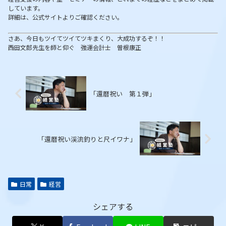
しています。
詳細は、公式サイトよりご確認ください。
さあ、今日もツイてツイてツキまくり、大成功するぞ！！
西田文郎先生を師と仰ぐ 強運会計士 曽根康正
「還暦祝い 第１弾」
「還暦祝い渓流釣りと尺イワナ」
日常
経営
シェアする