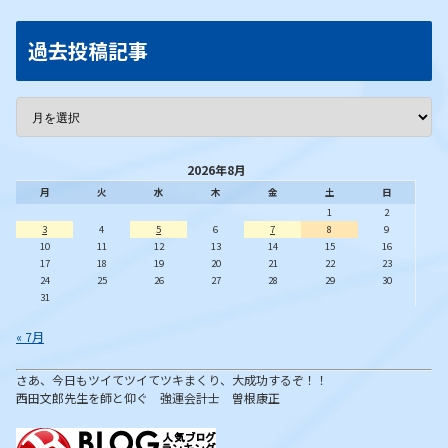
過去投稿記事
2026年8月
月
火
水
木
金
土
日
1
2
3
4
5
6
7
8
9
10
11
12
13
14
15
16
17
18
19
20
21
22
23
24
25
26
27
28
29
30
31
« 7月
さあ、今日もツイてツイてツキまくり、大成功するぞ！！
西田文郎先生を師と仰ぐ 強運会計士 曽根康正