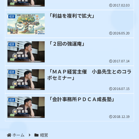
2017.02.03
「利益を複利で拡大」
経営
2026.05.20
「２回の強運庵」
経営
2017.07.14
「ＭＡＰ経営主催 小島先生とのコラ
経営
ボセミナー」
2016.07.15
「会計事務所ＰＤＣＡ成長塾」
経営
2018.12.19
ホーム
経営