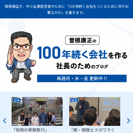
曽根康正が、中小企業経営者のために「100年続く会社をつくるために何が必
要なのか」を書きます。
日常
経営
経
代
「恒例の家族旅行」
「脱・税理士スガワラく
「