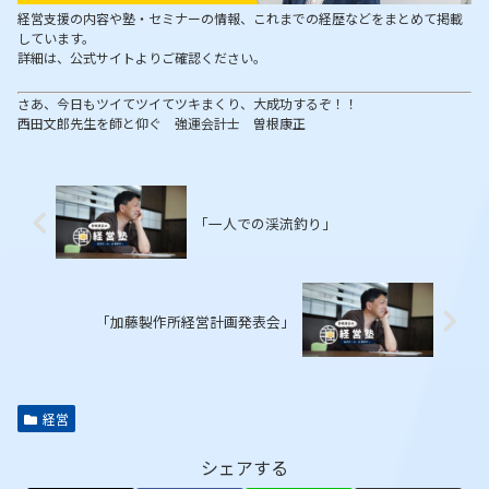
経営支援の内容や塾・セミナーの情報、これまでの経歴などをまとめて掲載
しています。
詳細は、公式サイトよりご確認ください。
さあ、今日もツイてツイてツキまくり、大成功するぞ！！
西田文郎先生を師と仰ぐ 強運会計士 曽根康正
「一人での渓流釣り」
「加藤製作所経営計画発表会」
経営
シェアする