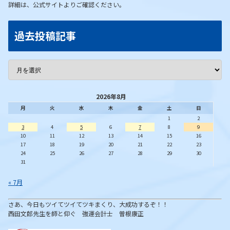
詳細は、公式サイトよりご確認ください。
過去投稿記事
2026年8月
月
火
水
木
金
土
日
1
2
3
4
5
6
7
8
9
10
11
12
13
14
15
16
17
18
19
20
21
22
23
24
25
26
27
28
29
30
31
« 7月
さあ、今日もツイてツイてツキまくり、大成功するぞ！！
西田文郎先生を師と仰ぐ 強運会計士 曽根康正