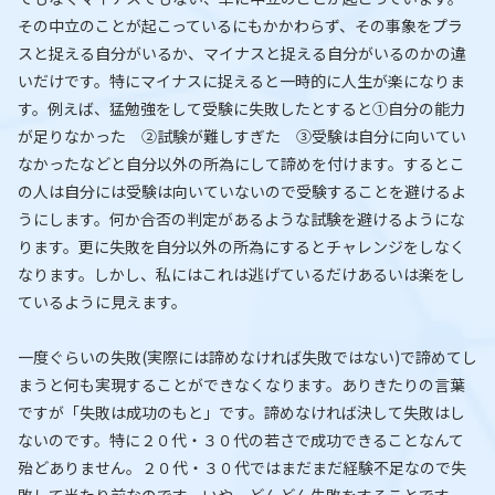
その中立のことが起こっているにもかかわらず、その事象をプラ
スと捉える自分がいるか、マイナスと捉える自分がいるのかの違
いだけです。特にマイナスに捉えると一時的に人生が楽になりま
す。例えば、猛勉強をして受験に失敗したとすると①自分の能力
が足りなかった ②試験が難しすぎた ③受験は自分に向いてい
なかったなどと自分以外の所為にして諦めを付けます。するとこ
の人は自分には受験は向いていないので受験することを避けるよ
うにします。何か合否の判定があるような試験を避けるようにな
ります。更に失敗を自分以外の所為にするとチャレンジをしなく
なります。しかし、私にはこれは逃げているだけあるいは楽をし
ているように見えます。
一度ぐらいの失敗(実際には諦めなければ失敗ではない)で諦めてし
まうと何も実現することができなくなります。ありきたりの言葉
ですが「失敗は成功のもと」です。諦めなければ決して失敗はし
ないのです。特に２０代・３０代の若さで成功できることなんて
殆どありません。２０代・３０代ではまだまだ経験不足なので失