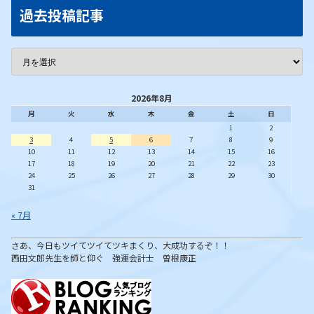
過去投稿記事
2026年8月
月
火
水
木
金
土
日
1
2
3
4
5
6
7
8
9
10
11
12
13
14
15
16
17
18
19
20
21
22
23
24
25
26
27
28
29
30
31
« 7月
さあ、今日もツイてツイてツキまくり、大成功するぞ！！
西田文郎先生を師と仰ぐ 強運会計士 曽根康正