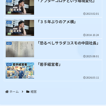
「アフターコロナという環境変化」
経営
2023.02.01
「３５年ぶりのアメ横」
経営
2014.10.24
「恐るべしサラダコスモの中田社長」
経営
2025.08.01
「若手経営者」
経営
2026.03.11
ホーム
経営