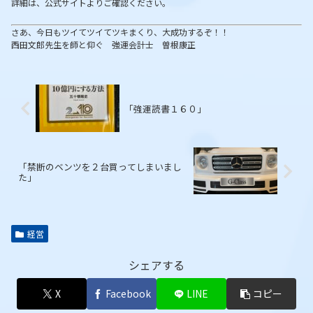
詳細は、公式サイトよりご確認ください。
さあ、今日もツイてツイてツキまくり、大成功するぞ！！
西田文郎先生を師と仰ぐ 強運会計士 曽根康正
「強運読書１６０」
「禁断のベンツを２台買ってしまいまし
た」
経営
シェアする
X
Facebook
LINE
コピー