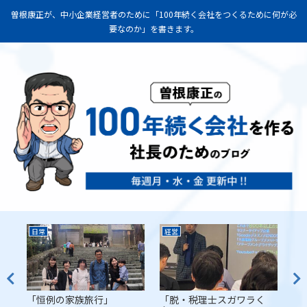
曽根康正が、中小企業経営者のために「100年続く会社をつくるために何が必
要なのか」を書きます。
日常
経営
経
代
「恒例の家族旅行」
「脱・税理士スガワラく
「