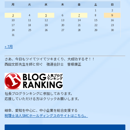
月
火
水
木
金
土
日
1
2
3
4
5
6
7
8
9
10
11
12
13
14
15
16
17
18
19
20
21
22
23
24
25
26
27
28
29
30
31
« 7月
さあ、今日もツイてツイてツキまくり、大成功するぞ！！
西田文郎先生を師と仰ぐ 強運会計士 曽根康正
社長ブログランキングに参加しております。
応援していただける方はクリックお願いします。
岐阜、愛知を中心に、中小企業を総合支援する
税理士法人SMCホールディングスのサイトはこちら。