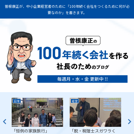
曽根康正が、中小企業経営者のために「100年続く会社をつくるために何が必
要なのか」を書きます。
日常
経営
経
代
「恒例の家族旅行」
「脱・税理士スガワラく
「