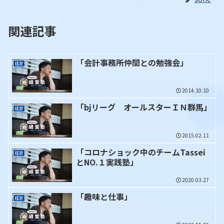
関連記事
「会計事務所仲間との勉強会」
経営
2014.10.10
「bjリーグ オールスターＩＮ群馬」
経営
2015.02.11
「コロナショック中のチームTassei
経営
とNO.１実践塾」
2020.03.27
「趣味と仕事」
経営