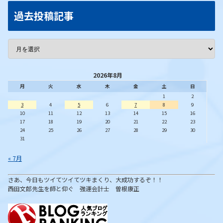
過去投稿記事
2026年8月
月
火
水
木
金
土
日
1
2
3
4
5
6
7
8
9
10
11
12
13
14
15
16
17
18
19
20
21
22
23
24
25
26
27
28
29
30
31
« 7月
さあ、今日もツイてツイてツキまくり、大成功するぞ！！
西田文郎先生を師と仰ぐ 強運会計士 曽根康正