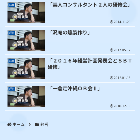
「美人コンサルタント２人の研修会」
経営
2014.11.21
「沢庵の燻製作り」
経営
2017.05.17
「２０１６年経営計画発表会とＳＢＴ
経営
研修」
2016.01.13
「一倉定沖縄ＯＢ会Ⅱ」
経営
2018.12.10
ホーム
経営