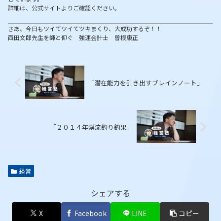
詳細は、公式サイトよりご確認ください。
さあ、今日もツイてツイてツキまくり、大成功するぞ！！
西田文郎先生を師と仰ぐ 強運会計士 曽根康正
「潜在能力を引き出すブレインノート」
「２０１４年渓流釣り釣果」
経営
シェアする
X
Facebook
LINE
コピー