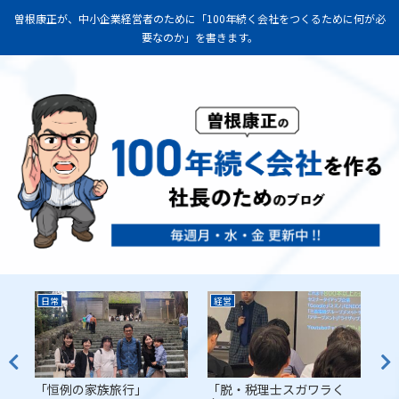
曽根康正が、中小企業経営者のために「100年続く会社をつくるために何が必
要なのか」を書きます。
日常
経営
経
代
「恒例の家族旅行」
「脱・税理士スガワラく
「