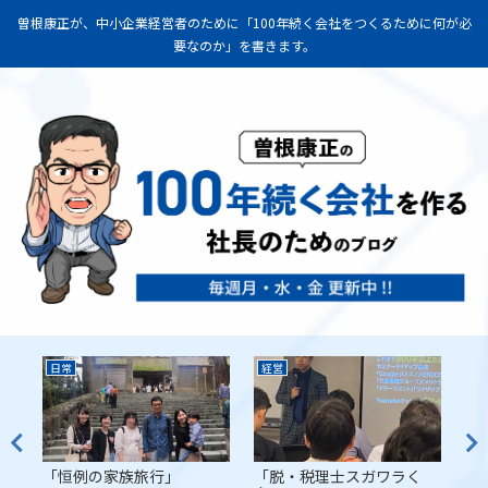
曽根康正が、中小企業経営者のために「100年続く会社をつくるために何が必
要なのか」を書きます。
日常
経営
経
代
「恒例の家族旅行」
「脱・税理士スガワラく
「