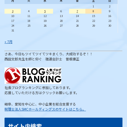
月
火
水
木
金
土
日
1
2
3
4
5
6
7
8
9
10
11
12
13
14
15
16
17
18
19
20
21
22
23
24
25
26
27
28
29
30
31
« 7月
さあ、今日もツイてツイてツキまくり、大成功するぞ！！
西田文郎先生を師と仰ぐ 強運会計士 曽根康正
社長ブログランキングに参加しております。
応援していただける方はクリックお願いします。
岐阜、愛知を中心に、中小企業を総合支援する
税理士法人SMCホールディングスのサイトはこちら。
サイト内検索