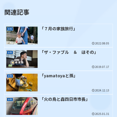
関連記事
「７月の家族旅行」
日常
2022.08.05
「ザ・ファブル ＆ ほその」
日常
2019.07.17
「yamatoyaと孫」
日常
2024.12.13
「火の鳥と森四日市市長」
日常
2025.01.31