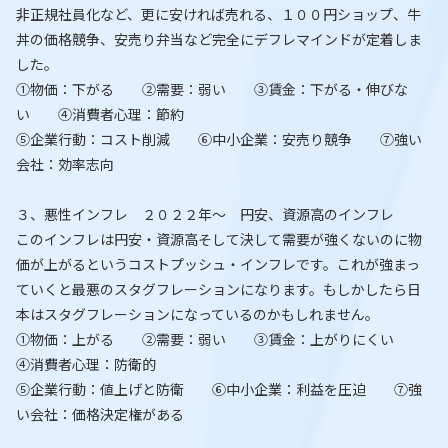
非正規社員化など、更に安ければ売れる、１００円ショップ、牛
丼の価格競争、安売り弁当など完全にデフレマインドが定着しま
した。
①物価：下がる ②需要：弱い ③賃金：下がる・伸びな
い ④消費者心理：節約
⑤企業行動：コスト削減 ⑥中小企業：安売り競争 ⑦強い
会社：効率志向
３、悪性インフレ ２０２２年～ 円安、資源高のインフレ
このインフレは円安・資源高そして決して需要が強くないのに物
価が上がるというコストプッシュ・インフレです。これが強まっ
ていくと最悪のスタグフレーションになります。もしかしたら日
本はスタグフレーションになっているのかもしれません。
①物価：上がる ②需要：弱い ③賃金：上がりにくい
④消費者心理：防衛的
⑤企業行動：値上げと防衛 ⑥中小企業：利益を圧迫 ⑦強
い会社：価格決定権がある