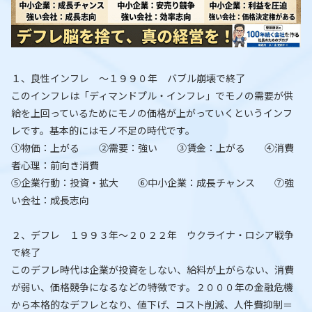
１、良性インフレ ～１９９０年 バブル崩壊で終了
このインフレは「ディマンドプル・インフレ」でモノの需要が供
給を上回っているためにモノの価格が上がっていくというインフ
レです。基本的にはモノ不足の時代です。
①物価：上がる ②需要：強い ③賃金：上がる ④消費
者心理：前向き消費
⑤企業行動：投資・拡大 ⑥中小企業：成長チャンス ⑦強
い会社：成長志向
２、デフレ １９９３年～２０２２年 ウクライナ・ロシア戦争
で終了
このデフレ時代は企業が投資をしない、給料が上がらない、消費
が弱い、価格競争になるなどの特徴です。２０００年の金融危機
から本格的なデフレとなり、値下げ、コスト削減、人件費抑制＝