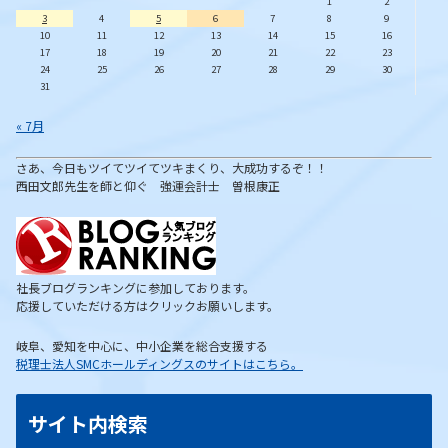
1
2
3
4
5
6
7
8
9
10
11
12
13
14
15
16
17
18
19
20
21
22
23
24
25
26
27
28
29
30
31
« 7月
さあ、今日もツイてツイてツキまくり、大成功するぞ！！
西田文郎先生を師と仰ぐ 強運会計士 曽根康正
社長ブログランキングに参加しております。
応援していただける方はクリックお願いします。
岐阜、愛知を中心に、中小企業を総合支援する
税理士法人SMCホールディングスのサイトはこちら。
サイト内検索