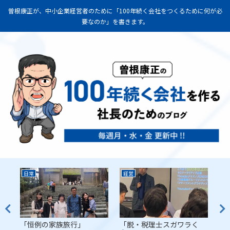
曽根康正が、中小企業経営者のために「100年続く会社をつくるために何が必
要なのか」を書きます。
日常
経営
経
代
「恒例の家族旅行」
「脱・税理士スガワラく
「