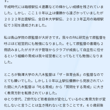
す。
平成時代には箱根駅伝４連覇などの輝かしい成績を残されていま
した。しかし、ここ１０年以上は優勝から遠ざかっていましたが
２０２２年出雲駅伝、全日本大学駅伝、２０２３年正月の箱根駅
伝で３冠を達成されました。
私は青山学院の原監督が大好きです。我々のPAL研究会で原監督を
呼ぶほど経営的にも勉強になりました。そして原監督の書籍も２
冊読みましたがガチガチ管理からクラブが成長して自主性に任せ
るという組織の育成は我々経営者にとってもとても勉強になりま
した。
ところが駒澤大学の大八木監督は「ザ・体育会系」の監督なので
とても嫌いでした。しかし１０年以上駅伝優勝から見放されてい
た間に大八木監督は「叱る育成」から「質問をする育成」に大き
く教育方針を転換されていました。
ゆとり世代、Z世代など若者自体が変化しているのに教育方針が変
化しないと言うことは生き残れないと言うことです。６０歳前後