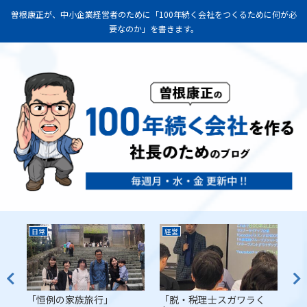
曽根康正が、中小企業経営者のために「100年続く会社をつくるために何が必
要なのか」を書きます。
日常
経営
経
代
「恒例の家族旅行」
「脱・税理士スガワラく
「