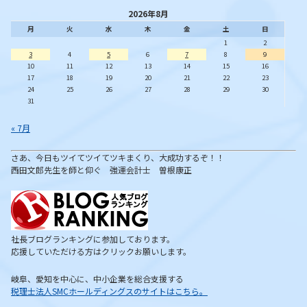
2026年8月
月
火
水
木
金
土
日
1
2
3
4
5
6
7
8
9
10
11
12
13
14
15
16
17
18
19
20
21
22
23
24
25
26
27
28
29
30
31
« 7月
さあ、今日もツイてツイてツキまくり、大成功するぞ！！
西田文郎先生を師と仰ぐ 強運会計士 曽根康正
社長ブログランキングに参加しております。
応援していただける方はクリックお願いします。
岐阜、愛知を中心に、中小企業を総合支援する
税理士法人SMCホールディングスのサイトはこちら。