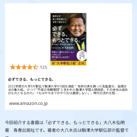
必ずできる、もっとできる。
2022年度の大学3大駅伝で駒澤大学が3冠を達成！ 有終の美を飾った名監督の、指導方
法の集大成。 かつて“平成の常勝軍団”と言われた駒澤大学陸上競技部。その栄光は過去
のものとなるのか――。「もはや今までのやり方は通用しない」。時代の流れを感...
www.amazon.co.jp
今回紹介する書籍は「必ずできる、もっとできる」大八木弘明
著 青春出版社です。著者の大八木氏は駒澤大学駅伝部の監督で