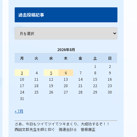
過去投稿記事
2026年8月
月
火
水
木
金
土
日
1
2
3
4
5
6
7
8
9
10
11
12
13
14
15
16
17
18
19
20
21
22
23
24
25
26
27
28
29
30
31
« 7月
さあ、今日もツイてツイてツキまくり、大成功するぞ！！
西田文郎先生を師と仰ぐ 強運会計士 曽根康正