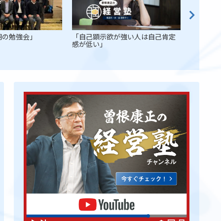
朝の勉強会」
「自己顕示欲が強い人は自己肯定
「人生２
感が低い」