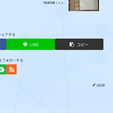
「強運読書１０３」
シェアする
LINE
コピー
eをフォローする
sone