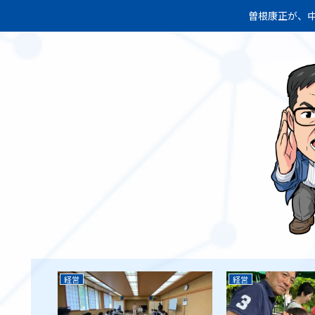
曽根康正が、中
経営
経営