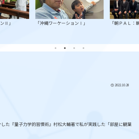
ョンⅡ」
「沖縄ワーケーションⅠ」
「朝ＰＡＬ：
2022.10.28
介した『量子力学的習慣術』村松大輔著で私が実践した「部屋に観葉