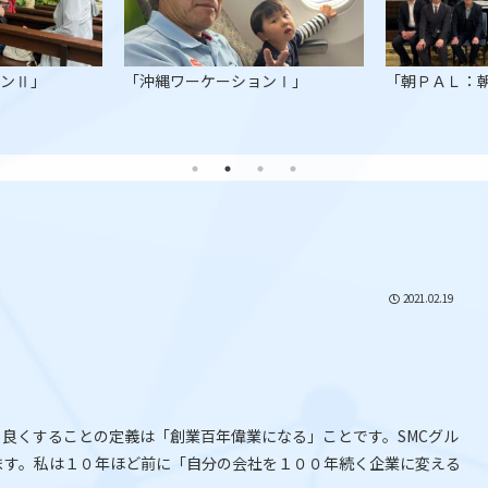
ョンⅡ」
「沖縄ワーケーションⅠ」
「朝ＰＡＬ：
2021.02.19
。良くすることの定義は「創業百年偉業になる」ことです。SMCグル
ます。私は１０年ほど前に「自分の会社を１００年続く企業に変える