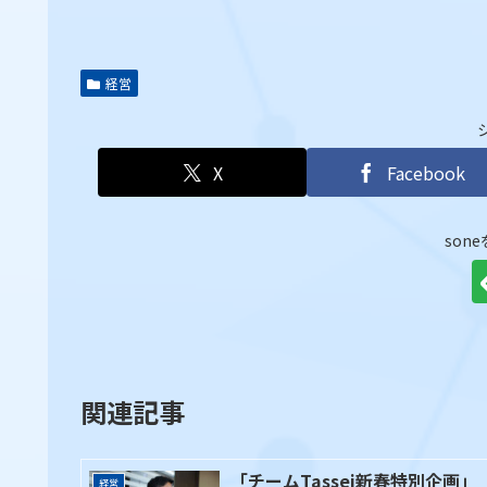
経営
X
Facebook
son
関連記事
「チームTassei新春特別企画」
経営