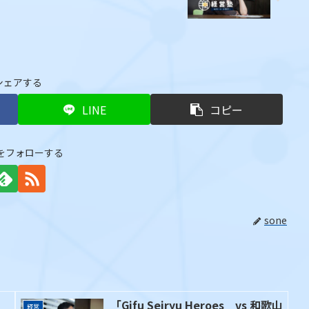
シェアする
LINE
コピー
eをフォローする
sone
「Gifu Seiryu Heroes vs 和歌山
経営