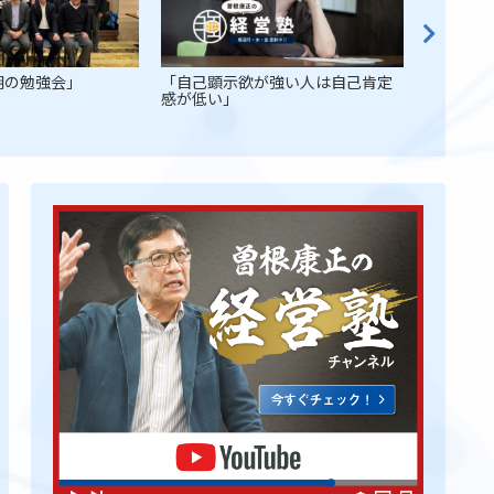
朝の勉強会」
「自己顕示欲が強い人は自己肯定
「人生２
感が低い」