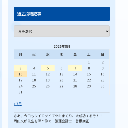
過去投稿記事
2026年8月
月
火
水
木
金
土
日
1
2
3
4
5
6
7
8
9
10
11
12
13
14
15
16
17
18
19
20
21
22
23
24
25
26
27
28
29
30
31
« 7月
さあ、今日もツイてツイてツキまくり、大成功するぞ！！
西田文郎先生を師と仰ぐ 強運会計士 曽根康正