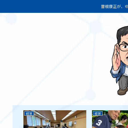
曽根康正が、中
経営
経営