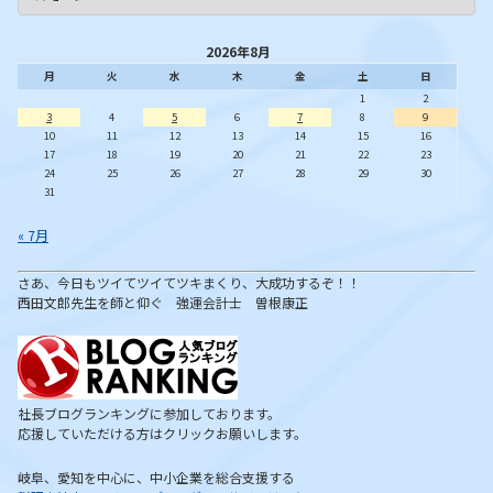
2026年8月
月
火
水
木
金
土
日
1
2
3
4
5
6
7
8
9
10
11
12
13
14
15
16
17
18
19
20
21
22
23
24
25
26
27
28
29
30
31
« 7月
さあ、今日もツイてツイてツキまくり、大成功するぞ！！
西田文郎先生を師と仰ぐ 強運会計士 曽根康正
社長ブログランキングに参加しております。
応援していただける方はクリックお願いします。
岐阜、愛知を中心に、中小企業を総合支援する