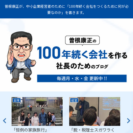
曽根康正が、中小企業経営者のために「100年続く会社をつくるために何が必
要なのか」を書きます。
日常
経営
経
代
「恒例の家族旅行」
「脱・税理士スガワラく
「