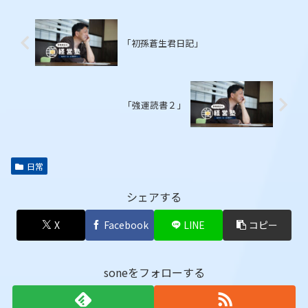
「初孫蒼生君日記」
「強運読書２」
日常
シェアする
X
Facebook
LINE
コピー
soneをフォローする