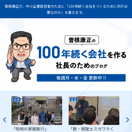
曽根康正が、中小企業経営者のために「100年続く会社をつくるために何が必
要なのか」を書きます。
日常
経営
経
代
「恒例の家族旅行」
「脱・税理士スガワラく
「