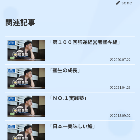
sone
関連記事
「第１００回強運経営者塾キ組」
経営
2020.07.22
「塾生の成長」
経営
2021.04.23
「ＮＯ.１実践塾」
経営
2015.09.02
「日本一美味しい鰻」
経営