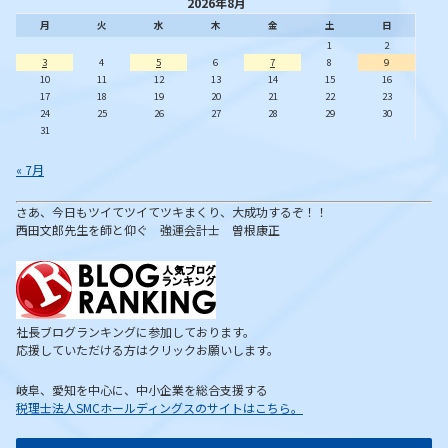
2026年8月
月
火
水
木
金
土
日
1
2
3
4
5
6
7
8
9
10
11
12
13
14
15
16
17
18
19
20
21
22
23
24
25
26
27
28
29
30
31
« 7月
さあ、今日もツイてツイてツキまくり、大成功するぞ！！
西田文郎先生を師と仰ぐ 強運会計士 曽根康正
社長ブログランキングに参加しております。
応援していただける方はクリックお願いします。
岐阜、愛知を中心に、中小企業を総合支援する
税理士法人SMCホールディングスのサイトはこちら。