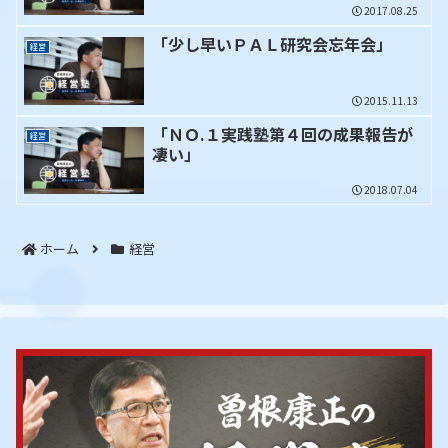
2017.08.25
「少し早いＰＡＬ研究会忘年会」
経営
2015.11.13
「ＮＯ.１実践塾第４回の成果報告が
経営
凄い」
2018.07.04
ホーム
経営