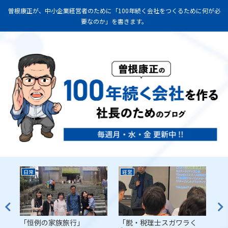
曽根康正が、中小企業経営者のために「100年続く会社をつくるために何が必
要なのか」を書きます。
日常
経営
経
代
「恒例の家族旅行」
「脱・税理士スガワラく
「