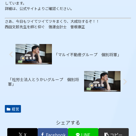
しています。
詳細は、公式サイトよりご確認ください。
さあ、今日もツイてツイてツキまくり、大成功するぞ！！
西田文郎先生を師と仰ぐ 強運会計士 曽根康正
「マルイ不動産グループ 個別将軍」
「社労士法人とうかいグループ 個別将
軍」
経営
シェアする
X
Facebook
LINE
コピー