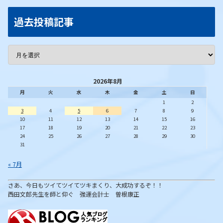
過去投稿記事
2026年8月
月
火
水
木
金
土
日
1
2
3
4
5
6
7
8
9
10
11
12
13
14
15
16
17
18
19
20
21
22
23
24
25
26
27
28
29
30
31
« 7月
さあ、今日もツイてツイてツキまくり、大成功するぞ！！
西田文郎先生を師と仰ぐ 強運会計士 曽根康正