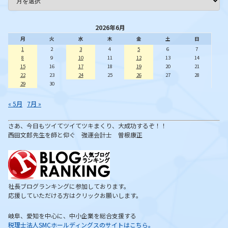
2026年6月
月
火
水
木
金
土
日
1
2
3
4
5
6
7
8
9
10
11
12
13
14
15
16
17
18
19
20
21
22
23
24
25
26
27
28
29
30
« 5月
7月 »
さあ、今日もツイてツイてツキまくり、大成功するぞ！！
西田文郎先生を師と仰ぐ 強運会計士 曽根康正
社長ブログランキングに参加しております。
応援していただける方はクリックお願いします。
岐阜、愛知を中心に、中小企業を総合支援する
税理士法人SMCホールディングスのサイトはこちら。