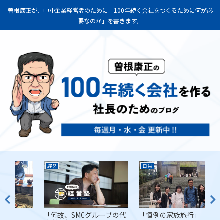
曽根康正が、中小企業経営者のために「100年続く会社をつくるために何が必
要なのか」を書きます。
日常
経営
経
の代
「恒例の家族旅行」
「脱・税理士スガワラく
「